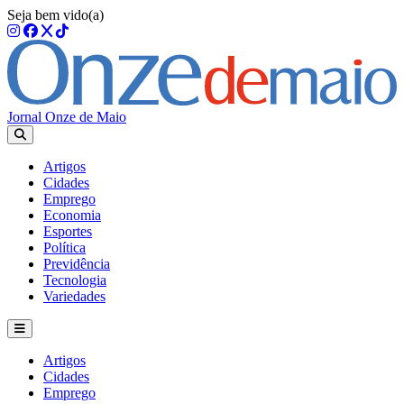
Seja bem vido(a)
Jornal Onze de Maio
Artigos
Cidades
Emprego
Economia
Esportes
Política
Previdência
Tecnologia
Variedades
Artigos
Cidades
Emprego