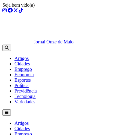
Seja bem vido(a)
Jornal Onze de Maio
Artigos
Cidades
Emprego
Economia
Esportes
Política
Previdência
Tecnologia
Variedades
Artigos
Cidades
Emprego