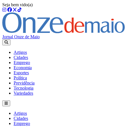
Seja bem vido(a)
Jornal Onze de Maio
Artigos
Cidades
Emprego
Economia
Esportes
Política
Previdência
Tecnologia
Variedades
Artigos
Cidades
Emprego