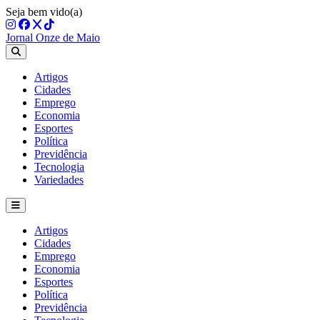
Seja bem vido(a)
Jornal Onze de Maio
Artigos
Cidades
Emprego
Economia
Esportes
Política
Previdência
Tecnologia
Variedades
Artigos
Cidades
Emprego
Economia
Esportes
Política
Previdência