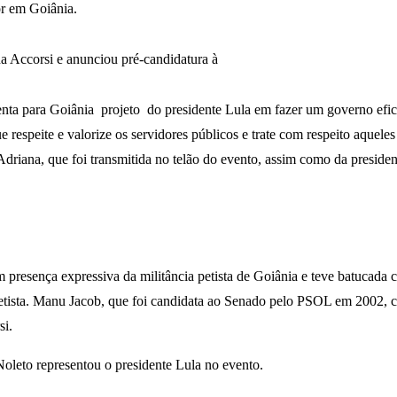
or em Goiânia.
 Accorsi e anunciou pré-candidatura à
ta para Goiânia projeto do presidente Lula em fazer um governo efici
e respeite e valorize os servidores públicos e trate com respeito aquel
ana, que foi transmitida no telão do evento, assim como da president
resença expressiva da militância petista de Goiânia e teve batucada c
tista. Manu Jacob, que foi candidata ao Senado pelo PSOL em 2002, c
si.
Noleto representou o presidente Lula no evento.