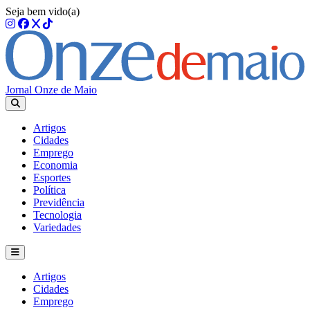
Seja bem vido(a)
Jornal Onze de Maio
Artigos
Cidades
Emprego
Economia
Esportes
Política
Previdência
Tecnologia
Variedades
Artigos
Cidades
Emprego