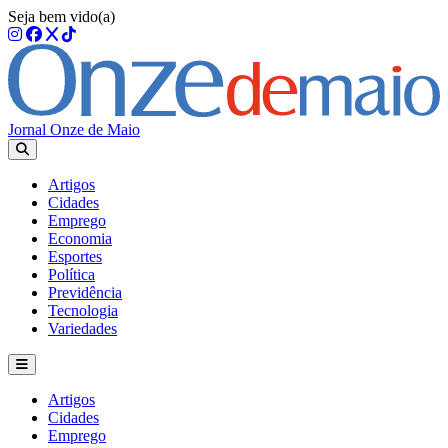
Seja bem vido(a)
Jornal Onze de Maio
Artigos
Cidades
Emprego
Economia
Esportes
Política
Previdência
Tecnologia
Variedades
Artigos
Cidades
Emprego