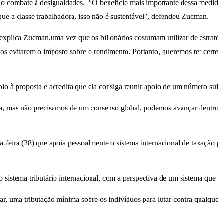
o combate à desigualdades. “O benefício mais importante dessa medida é
e a classe trabalhadora, isso não é sustentável”, defendeu Zucman.
, explica Zucman,uma vez que os bilionários costumam utilizar de estra
r-ricos evitarem o imposto sobre o rendimento. Portanto, queremos ter c
o à proposta e acredita que ela consiga reunir apoio de um número sufi
a, mas não precisamos de um consenso global, podemos avançar dentro 
-feira (28) que apoia pessoalmente o sistema internacional de taxação p
sistema tributário internacional, com a perspectiva de um sistema que se
 uma tributação mínima sobre os indivíduos para lutar contra qualquer