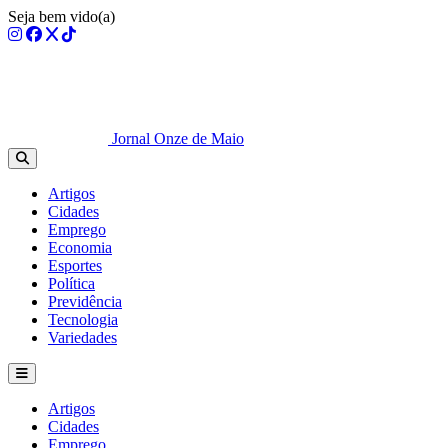
Seja bem vido(a)
Jornal Onze de Maio
Artigos
Cidades
Emprego
Economia
Esportes
Política
Previdência
Tecnologia
Variedades
Artigos
Cidades
Emprego