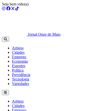
Seja bem vido(a)
Jornal Onze de Maio
Artigos
Cidades
Emprego
Economia
Esportes
Política
Previdência
Tecnologia
Variedades
Artigos
Cidades
Emprego