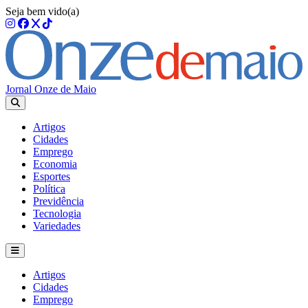
Seja bem vido(a)
Jornal Onze de Maio
Artigos
Cidades
Emprego
Economia
Esportes
Política
Previdência
Tecnologia
Variedades
Artigos
Cidades
Emprego