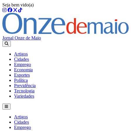
Seja bem vido(a)
Jornal Onze de Maio
Artigos
Cidades
Emprego
Economia
Esportes
Política
Previdência
Tecnologia
Variedades
Artigos
Cidades
Emprego