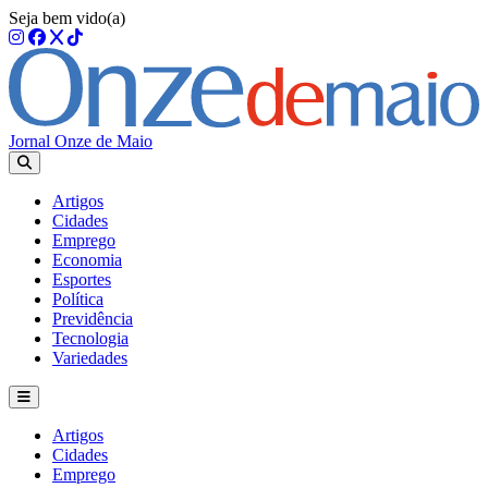
Seja bem vido(a)
Jornal Onze de Maio
Artigos
Cidades
Emprego
Economia
Esportes
Política
Previdência
Tecnologia
Variedades
Artigos
Cidades
Emprego