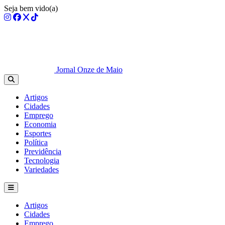
Seja bem vido(a)
Jornal Onze de Maio
Artigos
Cidades
Emprego
Economia
Esportes
Política
Previdência
Tecnologia
Variedades
Artigos
Cidades
Emprego