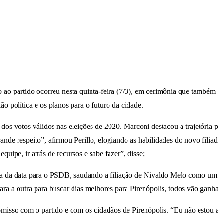
ão ao partido ocorreu nesta quinta-feira (7/3), em cerimônia que també
ão política e os planos para o futuro da cidade.
dos votos válidos nas eleições de 2020. Marconi destacou a trajetória 
nde respeito”, afirmou Perillo, elogiando as habilidades do novo fil
uipe, ir atrás de recursos e sabe fazer”, disse;
ncia da data para o PSDB, saudando a filiação de Nivaldo Melo como um
ra a outra para buscar dias melhores para Pirenópolis, todos vão ganhar
omisso com o partido e com os cidadãos de Pirenópolis. “Eu não estou