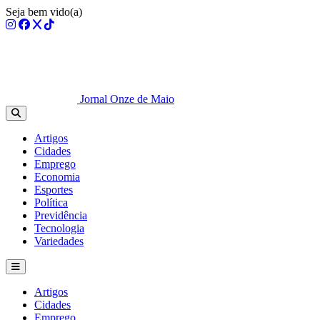
Seja bem vido(a)
Jornal Onze de Maio
Artigos
Cidades
Emprego
Economia
Esportes
Política
Previdência
Tecnologia
Variedades
Artigos
Cidades
Emprego