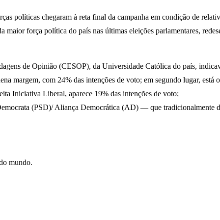
orças políticas chegaram à reta final da campanha em condição de relati
maior força política do país nas últimas eleições parlamentares, redese
dagens de Opinião (CESOP), da Universidade Católica do país, indicav
equena margem, com 24% das intenções de voto; em segundo lugar, está 
ita Iniciativa Liberal, aparece 19% das intenções de voto;
-Democrata (PSD)/ Aliança Democrática (AD) — que tradicionalmente di
e do mundo.