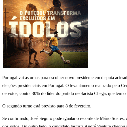
Portugal vai às urnas para escolher novo presidente em disputa acirra
eleições presidenciais em Portugal. O levantamento realizado pelo C
de votos, contra 30% do líder do partido neofacista Chega, que tem 
O segundo turno está previsto para 8 de fevereiro.
Se confirmado, José Seguro pode igualar o recorde de Mário Soares,
dos votos. Do outro lado, o candidato fascista André Ventura chegou