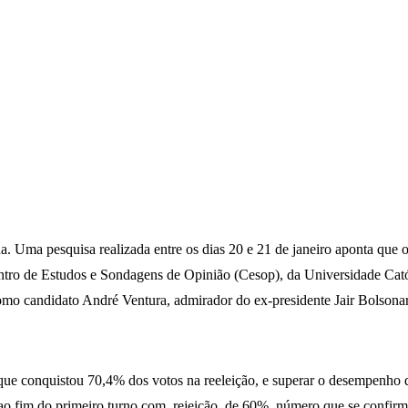
da. Uma pesquisa realizada entre os dias 20 e 21 de janeiro aponta que 
entro de Estudos e Sondagens de Opinião (Cesop), da Universidade Cató
como candidato André Ventura, admirador do ex-presidente Jair Bolsona
 que conquistou 70,4% dos votos na reeleição, e superar o desempenh
 ao fim do primeiro turno com rejeição de 60%, número que se confirma