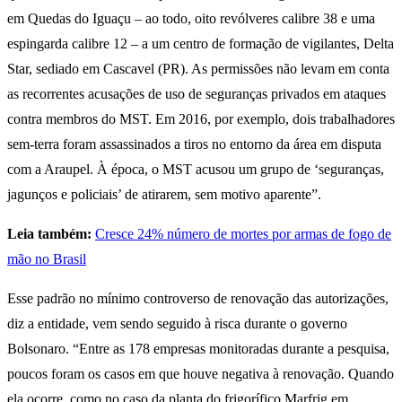
em Quedas do Iguaçu – ao todo, oito revólveres calibre 38 e uma
espingarda calibre 12 – a um centro de formação de vigilantes, Delta
Star, sediado em Cascavel (PR). As permissões não levam em conta
as recorrentes acusações de uso de seguranças privados em ataques
contra membros do MST. Em 2016, por exemplo, dois trabalhadores
sem-terra foram assassinados a tiros no entorno da área em disputa
com a Araupel. À época, o MST acusou um grupo de ‘seguranças,
jagunços e policiais’ de atirarem, sem motivo aparente”.
Leia também:
Cresce 24% número de mortes por armas de fogo de
mão no Brasil
Esse padrão no mínimo controverso de renovação das autorizações,
diz a entidade, vem sendo seguido à risca durante o governo
Bolsonaro. “Entre as 178 empresas monitoradas durante a pesquisa,
poucos foram os casos em que houve negativa à renovação. Quando
ela ocorre, como no caso da planta do frigorífico Marfrig em