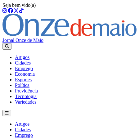
Seja bem vido(a)
Jornal Onze de Maio
Artigos
Cidades
Emprego
Economia
Esportes
Política
Previdência
Tecnologia
Variedades
Artigos
Cidades
Emprego