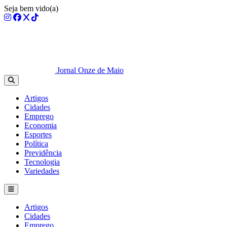
Seja bem vido(a)
Jornal Onze de Maio
Artigos
Cidades
Emprego
Economia
Esportes
Política
Previdência
Tecnologia
Variedades
Artigos
Cidades
Emprego