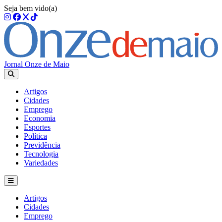
Seja bem vido(a)
Jornal Onze de Maio
Artigos
Cidades
Emprego
Economia
Esportes
Política
Previdência
Tecnologia
Variedades
Artigos
Cidades
Emprego