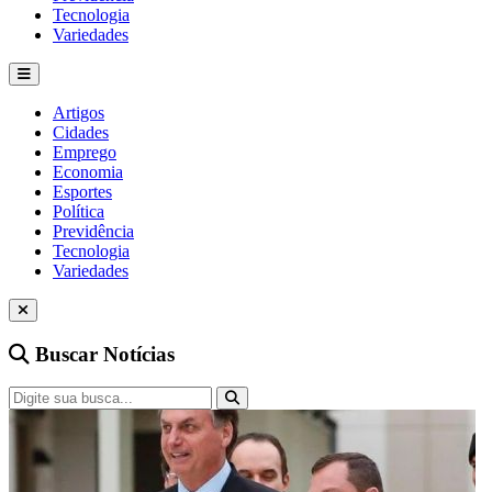
Tecnologia
Variedades
Artigos
Cidades
Emprego
Economia
Esportes
Política
Previdência
Tecnologia
Variedades
Buscar Notícias