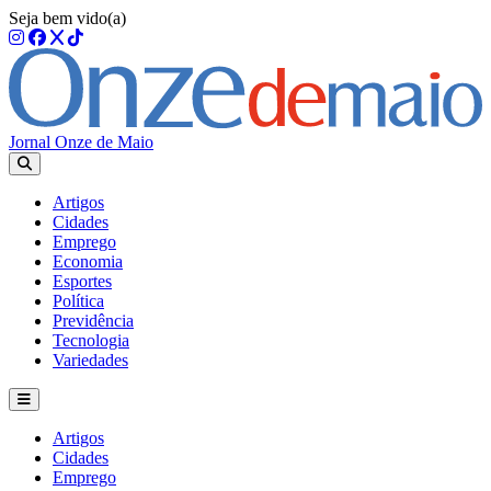
Seja bem vido(a)
Jornal Onze de Maio
Artigos
Cidades
Emprego
Economia
Esportes
Política
Previdência
Tecnologia
Variedades
Artigos
Cidades
Emprego