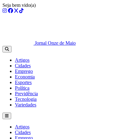
Seja bem vido(a)
Jornal Onze de Maio
Artigos
Cidades
Emprego
Economia
Esportes
Política
Previdência
Tecnologia
Variedades
Artigos
Cidades
Emprego