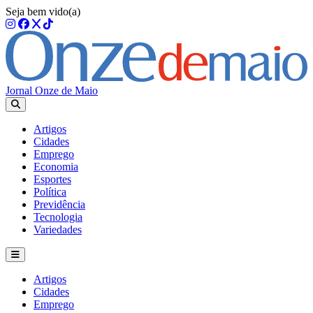
Seja bem vido(a)
Jornal Onze de Maio
Artigos
Cidades
Emprego
Economia
Esportes
Política
Previdência
Tecnologia
Variedades
Artigos
Cidades
Emprego