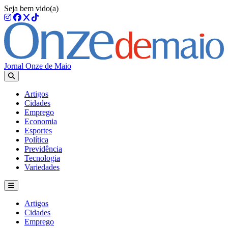
Seja bem vido(a)
Jornal Onze de Maio
Artigos
Cidades
Emprego
Economia
Esportes
Política
Previdência
Tecnologia
Variedades
Artigos
Cidades
Emprego