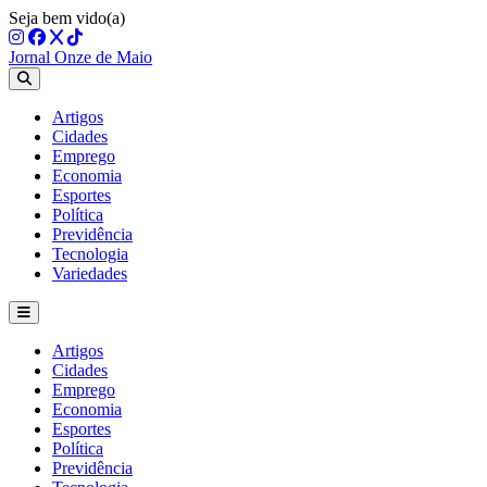
Seja bem vido(a)
Jornal Onze de Maio
Artigos
Cidades
Emprego
Economia
Esportes
Política
Previdência
Tecnologia
Variedades
Artigos
Cidades
Emprego
Economia
Esportes
Política
Previdência