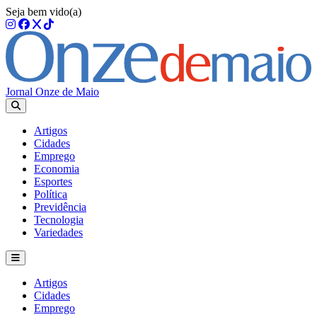
Seja bem vido(a)
Jornal Onze de Maio
Artigos
Cidades
Emprego
Economia
Esportes
Política
Previdência
Tecnologia
Variedades
Artigos
Cidades
Emprego