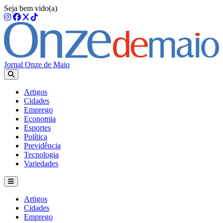
Seja bem vido(a)
Jornal Onze de Maio
Artigos
Cidades
Emprego
Economia
Esportes
Política
Previdência
Tecnologia
Variedades
Artigos
Cidades
Emprego