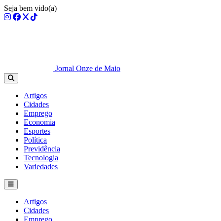
Seja bem vido(a)
Jornal Onze de Maio
Artigos
Cidades
Emprego
Economia
Esportes
Política
Previdência
Tecnologia
Variedades
Artigos
Cidades
Emprego