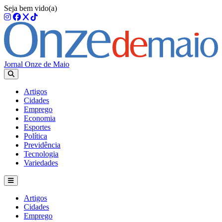
Seja bem vido(a)
Jornal Onze de Maio
Artigos
Cidades
Emprego
Economia
Esportes
Política
Previdência
Tecnologia
Variedades
Artigos
Cidades
Emprego