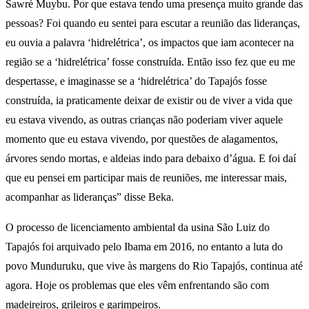
Sawré Muybu. Por que estava tendo uma presença muito grande das
pessoas? Foi quando eu sentei para escutar a reunião das lideranças,
eu ouvia a palavra ‘hidrelétrica’, os impactos que iam acontecer na
região se a ‘hidrelétrica’ fosse construída. Então isso fez que eu me
despertasse, e imaginasse se a ‘hidrelétrica’ do Tapajós fosse
construída, ia praticamente deixar de existir ou de viver a vida que
eu estava vivendo, as outras crianças não poderiam viver aquele
momento que eu estava vivendo, por questões de alagamentos,
árvores sendo mortas, e aldeias indo para debaixo d’água. E foi daí
que eu pensei em participar mais de reuniões, me interessar mais,
acompanhar as lideranças” disse Beka.
O processo de licenciamento ambiental da usina São Luiz do
Tapajós foi arquivado pelo Ibama em 2016, no entanto a luta do
povo Munduruku, que vive às margens do Rio Tapajós, continua até
agora. Hoje os problemas que eles vêm enfrentando são com
madeireiros, grileiros e garimpeiros.