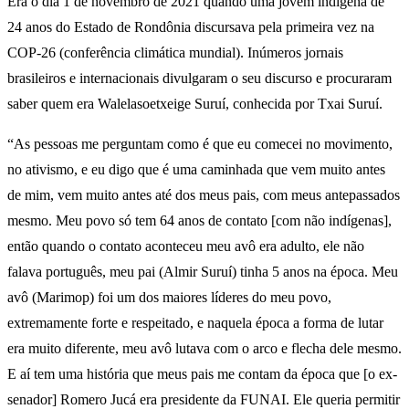
Era o dia 1 de novembro de 2021 quando uma jovem indígena de
24 anos do Estado de Rondônia discursava pela primeira vez na
COP-26 (conferência climática mundial). Inúmeros jornais
brasileiros e internacionais divulgaram o seu discurso e procuraram
saber quem era Walelasoetxeige Suruí, conhecida por Txai Suruí.
“As pessoas me perguntam como é que eu comecei no movimento,
no ativismo, e eu digo que é uma caminhada que vem muito antes
de mim, vem muito antes até dos meus pais, com meus antepassados
mesmo. Meu povo só tem 64 anos de contato [com não indígenas],
então quando o contato aconteceu meu avô era adulto, ele não
falava português, meu pai (Almir Suruí) tinha 5 anos na época. Meu
avô (Marimop) foi um dos maiores líderes do meu povo,
extremamente forte e respeitado, e naquela época a forma de lutar
era muito diferente, meu avô lutava com o arco e flecha dele mesmo.
E aí tem uma história que meus pais me contam da época que [o ex-
senador] Romero Jucá era presidente da FUNAI. Ele queria permitir