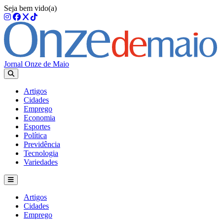
Seja bem vido(a)
Jornal Onze de Maio
Artigos
Cidades
Emprego
Economia
Esportes
Política
Previdência
Tecnologia
Variedades
Artigos
Cidades
Emprego