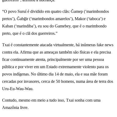
“O povo Suruí é dividido em quatro clãs: G̃amep (‘marimbondos
pretos’), G̃abg̃ir (‘marimbondos amarelos’), Makor (‘taboca’) e
Kaban (‘marindiba’), eu sou do Gamebey, que é o marimbondo
preto, que é o clã dos guerreiros.”
Txai é constantemente atacada virtualmente, há inúmeras fake news
contra ela. Afirma que as ameaças também são físicas e ela precisa
ficar continuamente atenta, principalmente por ser uma pessoa
pública e por viver em um Estado extremamente violento para os
povos indígenas. No último dia 14 de maio, ela e sua mãe foram
cercadas por invasores, cerca de 50 homens, numa área de terra dos
Uru-Eu-Wau-Wau.
Contudo, mesmo em meio a tudo isso, Txai sonha com uma
Amazônia livre.