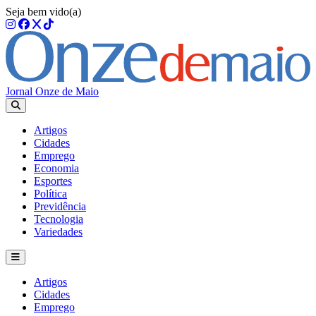
Seja bem vido(a)
Jornal Onze de Maio
Artigos
Cidades
Emprego
Economia
Esportes
Política
Previdência
Tecnologia
Variedades
Artigos
Cidades
Emprego