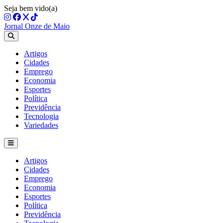
Seja bem vido(a)
Jornal Onze de Maio
Artigos
Cidades
Emprego
Economia
Esportes
Política
Previdência
Tecnologia
Variedades
Artigos
Cidades
Emprego
Economia
Esportes
Política
Previdência