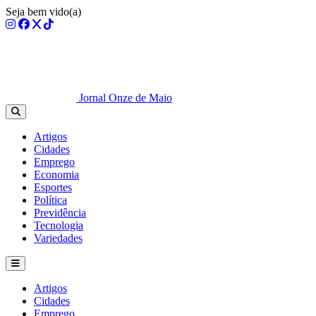
Seja bem vido(a)
Jornal Onze de Maio
Artigos
Cidades
Emprego
Economia
Esportes
Política
Previdência
Tecnologia
Variedades
Artigos
Cidades
Emprego