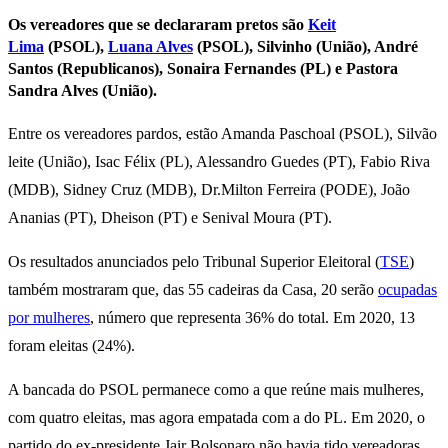
Os vereadores que se declararam pretos são
Keit
Lima
(PSOL),
Luana Alves
(PSOL), Silvinho (União), André
Santos (Republicanos), Sonaira Fernandes (PL) e Pastora
Sandra Alves (União).
Entre os vereadores pardos, estão Amanda Paschoal (PSOL), Silvão
leite (União), Isac Félix (PL), Alessandro Guedes (PT), Fabio Riva
(MDB), Sidney Cruz (MDB), Dr.Milton Ferreira (PODE), João
Ananias (PT), Dheison (PT) e Senival Moura (PT).
Os resultados anunciados pelo Tribunal Superior Eleitoral (
TSE
)
também mostraram que, das 55 cadeiras da Casa, 20 serão
ocupadas
por mulheres
, número que representa 36% do total. Em 2020, 13
foram eleitas (24%).
A bancada do PSOL permanece como a que reúne mais mulheres,
com quatro eleitas, mas agora empatada com a do PL. Em 2020, o
partido do ex-presidente Jair Bolsonaro não havia tido vereadoras