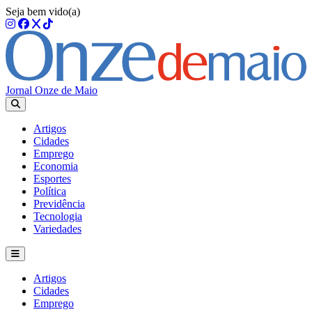
Seja bem vido(a)
Jornal Onze de Maio
Artigos
Cidades
Emprego
Economia
Esportes
Política
Previdência
Tecnologia
Variedades
Artigos
Cidades
Emprego