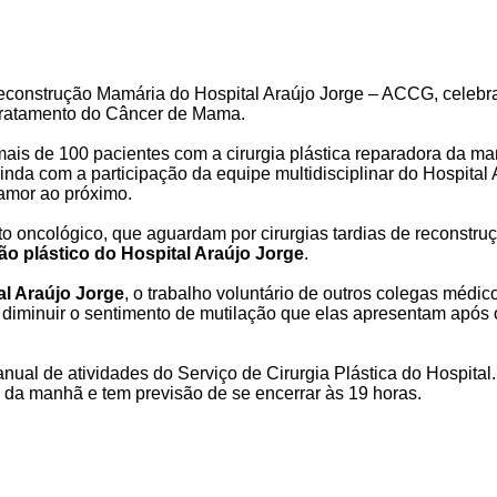
de Reconstrução Mamária do Hospital Araújo Jorge – ACCG, cel
tratamento do Câncer de Mama.
mais de 100 pacientes com a cirurgia plástica reparadora da ma
nda com a participação da equipe multidisciplinar do Hospital 
amor ao próximo.
to oncológico, que aguardam por cirurgias tardias de reconst
ião plástico do Hospital Araújo Jorge
.
al Araújo Jorge
, o trabalho voluntário de outros colegas méd
e diminuir o sentimento de mutilação que elas apresentam após
anual de atividades do Serviço de Cirurgia Plástica do Hospital
da manhã e tem previsão de se encerrar às 19 horas.