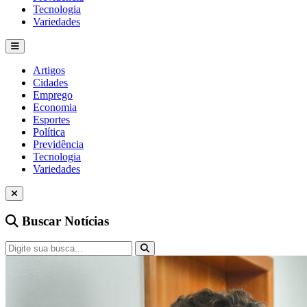
Tecnologia
Variedades
Artigos
Cidades
Emprego
Economia
Esportes
Política
Previdência
Tecnologia
Variedades
Buscar Notícias