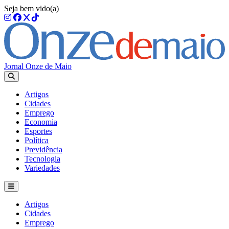
Seja bem vido(a)
Jornal Onze de Maio
Artigos
Cidades
Emprego
Economia
Esportes
Política
Previdência
Tecnologia
Variedades
Artigos
Cidades
Emprego