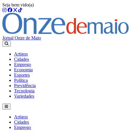
Seja bem vido(a)
Jornal Onze de Maio
Artigos
Cidades
Emprego
Economia
Esportes
Política
Previdência
Tecnologia
Variedades
Artigos
Cidades
Emprego