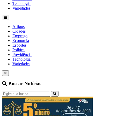
Tecnologia
Variedades
Artigos
Cidades
Emprego
Economia
Esportes
Política
Previdência
Tecnologia
Variedades
Buscar Notícias