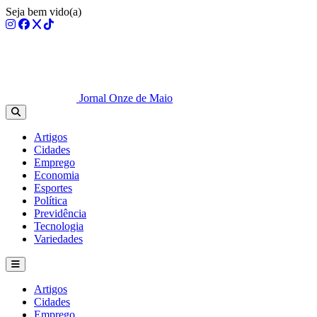
Seja bem vido(a)
Jornal Onze de Maio
Artigos
Cidades
Emprego
Economia
Esportes
Política
Previdência
Tecnologia
Variedades
Artigos
Cidades
Emprego