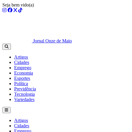
Seja bem vido(a)
Jornal Onze de Maio
Artigos
Cidades
Emprego
Economia
Esportes
Política
Previdência
Tecnologia
Variedades
Artigos
Cidades
Emprego