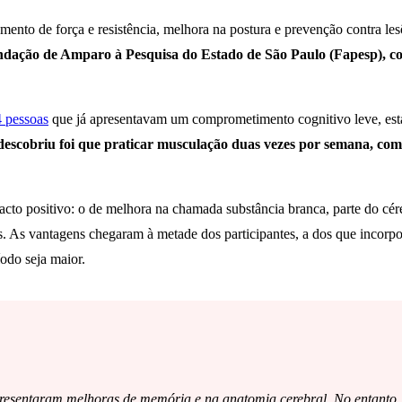
nto de força e resistência, melhora na postura e prevenção contra les
ndação de Amparo à Pesquisa do Estado de São Paulo (Fapesp), con
 pessoas
que já apresentavam um comprometimento cognitivo leve, est
descobriu foi que praticar musculação duas vezes por semana, com
cto positivo: o de melhora na chamada substância branca, parte do cé
es. As vantagens chegaram à metade dos participantes, a dos que incorpo
íodo seja maior.
resentaram melhoras de memória e na anatomia cerebral. No entanto, 