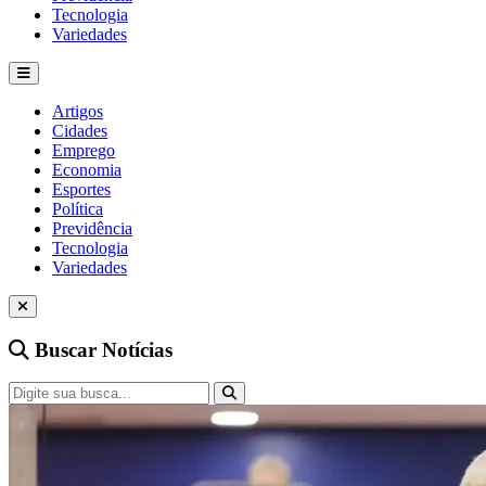
Tecnologia
Variedades
Artigos
Cidades
Emprego
Economia
Esportes
Política
Previdência
Tecnologia
Variedades
Buscar Notícias