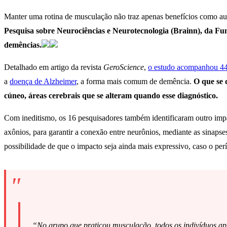
Manter uma rotina de musculação não traz apenas benefícios como aume
Pesquisa sobre Neurociências e Neurotecnologia (Brainn), da Fu
demências.
Detalhado em artigo da revista
GeroScience
,
o estudo acompanhou 44
a
doença de Alzheimer
, a forma mais comum de demência.
O que se 
cúneo, áreas cerebrais que se alteram quando esse diagnóstico.
Com ineditismo, os 16 pesquisadores também identificaram outro impa
axônios, para garantir a conexão entre neurônios, mediante as sinaps
possibilidade de que o impacto seja ainda mais expressivo, caso o per
“No grupo que praticou musculação, todos os indivíduos ap