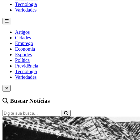
Tecnologia
Variedades
Artigos
Cidades
Emprego
Economia
Esportes
Política
Previdência
Tecnologia
Variedades
Buscar Notícias