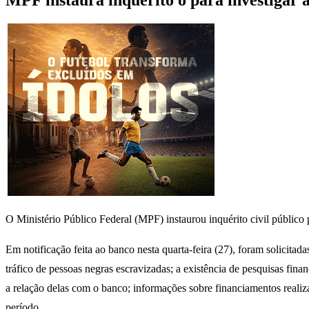
MPF instaura inquérito o para investigar 
O Ministério Público Federal (MPF) instaurou inquérito civil público 
Em notificação feita ao banco nesta quarta-feira (27), foram solicitad
tráfico de pessoas negras escravizadas; a existência de pesquisas finan
a relação delas com o banco; informações sobre financiamentos realiza
período.