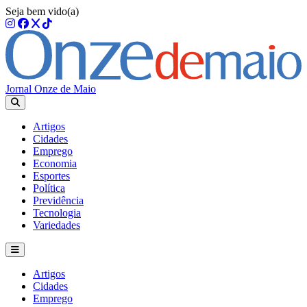
Seja bem vido(a)
Jornal Onze de Maio
Artigos
Cidades
Emprego
Economia
Esportes
Política
Previdência
Tecnologia
Variedades
Artigos
Cidades
Emprego