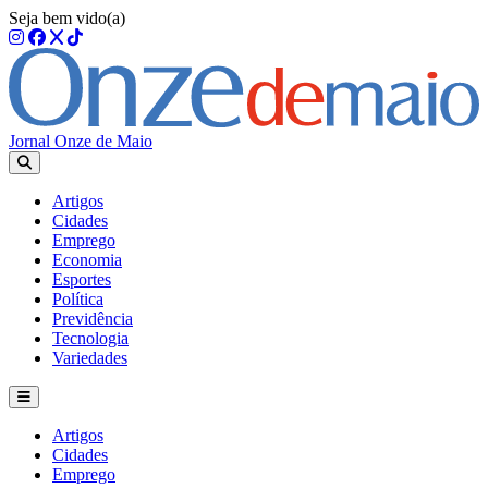
Seja bem vido(a)
Jornal Onze de Maio
Artigos
Cidades
Emprego
Economia
Esportes
Política
Previdência
Tecnologia
Variedades
Artigos
Cidades
Emprego