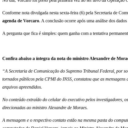
No dia, Vorcaro foi preso pela primeira vez ao ser alvo da Operação
Conforme nota divulgada nesta sexta-feira (6) pela Secretaria de C
agenda de Vorcaro
. A conclusão ocorre após uma análise dos dados
A pergunta que fica é simples: quem ganha com a tentativa permanen
Confira abaixo a íntegra da nota do ministro Alexandre de Mora
“A Secretaria de Comunicação do Supremo Tribunal Federal, por soli
tornados públicos pela CPMI do INSS, constatou que as mensagens d
arquivos apreendidos.
No conteúdo extraído do celular do executivo pelos investigadores, o
direcionadas ao ministro Alexandre de Moraes.
A mensagem e o respectivo contato estão na mesma pasta do computado