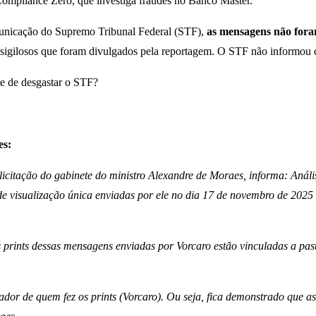
 Compliance Zero, que investiga fraudes no Banco Master.
omunicação do Supremo Tribunal Federal (STF),
as mensagens não foram
 sigilosos que foram divulgados pela reportagem. O STF não informou q
te de desgastar o STF?
es:
citação do gabinete do ministro Alexandre de Moraes, informa: Análise
e visualização única enviadas por ele no dia 17 de novembro de 2025
s prints dessas mensagens enviadas por Vorcaro estão vinculadas a pas
r de quem fez os prints (Vorcaro). Ou seja, fica demonstrado que as m