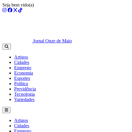
Seja bem vido(a)
Jornal Onze de Maio
Artigos
Cidades
Emprego
Economia
Esportes
Política
Previdência
Tecnologia
Variedades
Artigos
Cidades
Emprego