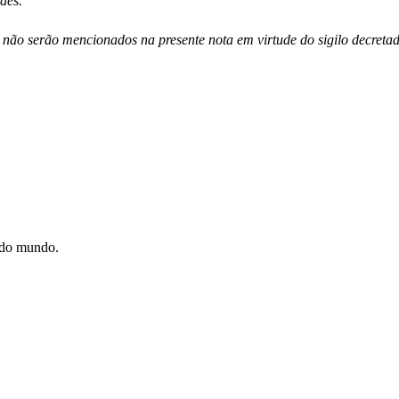
aes.
s não serão mencionados na presente nota em virtude do sigilo decre
e do mundo.