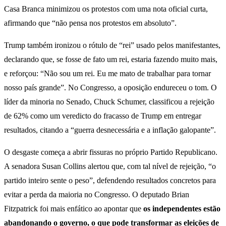
Casa Branca minimizou os protestos com uma nota oficial curta,
afirmando que “não pensa nos protestos em absoluto”.
Trump também ironizou o rótulo de “rei” usado pelos manifestantes,
declarando que, se fosse de fato um rei, estaria fazendo muito mais,
e reforçou: “Não sou um rei. Eu me mato de trabalhar para tornar
nosso país grande”. No Congresso, a oposição endureceu o tom. O
líder da minoria no Senado, Chuck Schumer, classificou a rejeição
de 62% como um veredicto do fracasso de Trump em entregar
resultados, citando a “guerra desnecessária e a inflação galopante”.
O desgaste começa a abrir fissuras no próprio Partido Republicano.
A senadora Susan Collins alertou que, com tal nível de rejeição, “o
partido inteiro sente o peso”, defendendo resultados concretos para
evitar a perda da maioria no Congresso. O deputado Brian
Fitzpatrick foi mais enfático ao apontar que
os independentes estão
abandonando o governo, o que pode transformar as eleições de