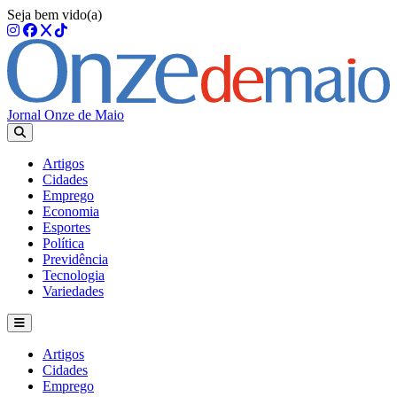
Seja bem vido(a)
Jornal Onze de Maio
Artigos
Cidades
Emprego
Economia
Esportes
Política
Previdência
Tecnologia
Variedades
Artigos
Cidades
Emprego