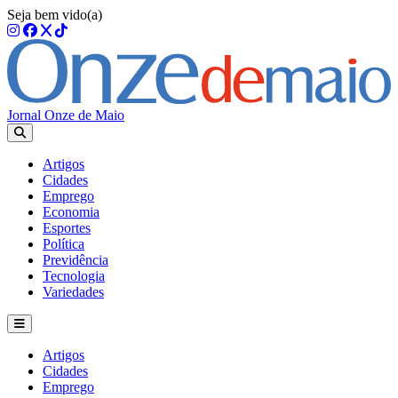
Seja bem vido(a)
Jornal Onze de Maio
Artigos
Cidades
Emprego
Economia
Esportes
Política
Previdência
Tecnologia
Variedades
Artigos
Cidades
Emprego