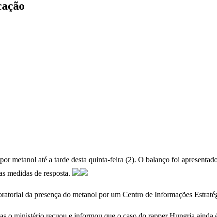
cação
por metanol até a tarde desta quinta-feira (2). O balanço foi apresenta
 as medidas de resposta.
oratorial da presença do metanol por um Centro de Informações Estraté
as o ministério recuou e informou que o caso do rapper Hungria ainda 