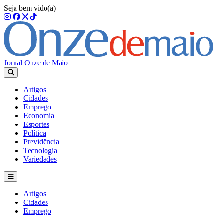
Seja bem vido(a)
Jornal Onze de Maio
Artigos
Cidades
Emprego
Economia
Esportes
Política
Previdência
Tecnologia
Variedades
Artigos
Cidades
Emprego