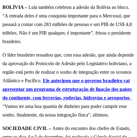
BOLÍVIA –
Lula também celebrou a adesão da Bolívia ao bloco.
“A entrada deles é uma conquista importante para o Mercosul, que
passará a contar com 283 milhões de pessoas e um PIB de US$ 4,8
trilhões. Não é um PIB qualquer, é importante”, frisou o presidente
brasileiro.
O líder brasileiro ressaltou que, com essa adesão, que ainda depende
da aprovação do Protocolo de Adesão pelo Legislativo boliviano, a
região está perto de realizar o sonho de integração entre os oceanos
Atlântico e Pacífico.
Ele antecipou que o governo brasileiro vai
apresentar um programa de estruturação de ligação dos países
do continente, com ferrovias, rodovias, hidrovias e aeroportos
.
“Vamos ter uma boa quantia de dinheiro para poder cumprir esse
sonho, finalmente, da nossa integração física”, afirmou.
SOCIEDADE CIVIL –
Antes do encontro dos chefes de Estado,
entre os dias 4 e 5 de dezembro, foi realizada a Cúpula Social do