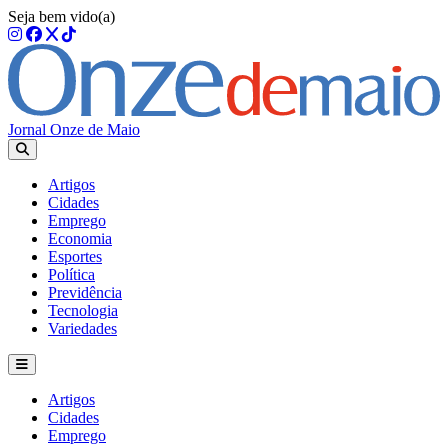
Seja bem vido(a)
Jornal Onze de Maio
Artigos
Cidades
Emprego
Economia
Esportes
Política
Previdência
Tecnologia
Variedades
Artigos
Cidades
Emprego